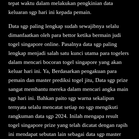
tepat waktu dalam melakukan pengkinian data
keluaran sgp hari ini kepada pemain.
Data sgp
paling lengkap sudah sewajibnya selalu
dimanfaatkan oleh para bettor ketika bermain judi
togel singapore online. Pasalnya data sgp paling
lengkap menjadi salah satu kunci utama para togelers
dalam mencari bocoran togel singapore yang akan
keluar hari ini. Ya, Berdasarkan pengakuan para
pemain dan master prediksi togel jitu, Data sgp prize
sangat membantu mereka dalam mencari angka main
sgp hari ini. Bahkan paito sgp warna sekalipun
ternyata selalu mencatat setiap no sgp mengikuti
rangkuman data sgp 2024. Inilah mengapa result
togel singapore prize yang telah dicatat dengan rapih
ini mendapat sebutan lain sebagai data sgp master